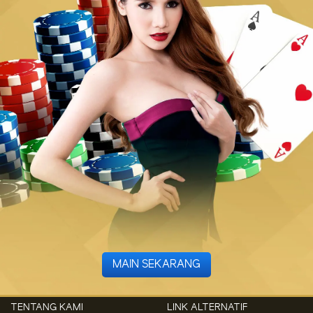
MAIN SEKARANG
TENTANG KAMI
LINK ALTERNATIF